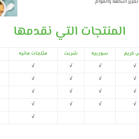
عزيز النكهة والقوام.
المنتجات التي نقدمها
 كريم
سوربيه
شربت
مثلجات مائيه
√
√
√
√
√
√
√
√
√
√
√
√
√
√
√
√
√