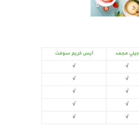
جيلي مجمد
آيس كريم سوفت
√
√
√
√
√
√
√
√
√
√