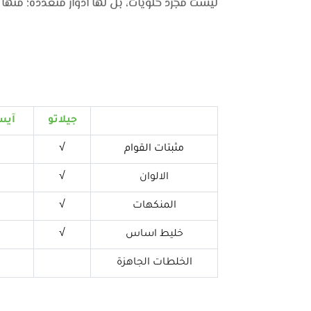
ليست مجرد حلويات، بل لها أدوار متعددة؛ منها ت
جيلاتو
آيس
مثبتات القوام
√
الالوان
√
المنكهات
√
خليط اساس
√
الخلطات الجاهزة